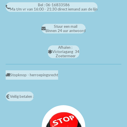
Bel : 06-16833586
Ma t/m vr van 16:00 - 21:30 direct iemand aan de lijn
Stuur een mail
Binnen 24 uur antwoord
Afhalen :
Victoriagang 34
Zoetermeer
Stopknop - herroepingsrecht
Veilig betalen :