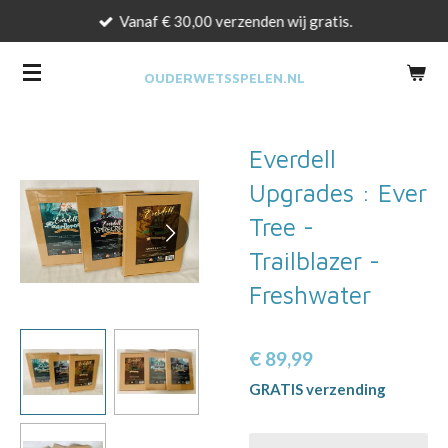
Vanaf € 30,00 verzenden wij gratis.
Ga
direct
naar
OUDERWETSSPELEN.NL
de
hoofdinhoud
Everdell
Upgrades : Ever
Tree -
Trailblazer -
Freshwater
€ 89,99
GRATIS verzending