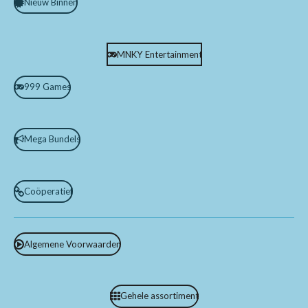
Nieuw Binnen
MNKY Entertainment
999 Games
Mega Bundels
Coöperatief
Algemene Voorwaarden
Gehele assortiment