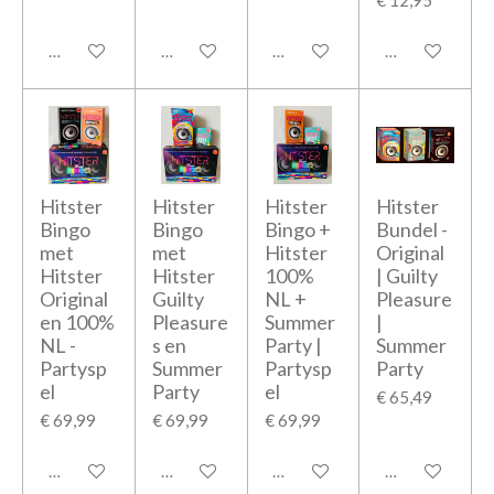
€ 12,95
In winkelwagen
In winkelwagen
In winkelwagen
In winkelwage
Hitster
Hitster
Hitster
Hitster
Bingo
Bingo
Bingo +
Bundel -
met
met
Hitster
Original
Hitster
Hitster
100%
| Guilty
Original
Guilty
NL +
Pleasure
en 100%
Pleasure
Summer
|
NL -
s en
Party |
Summer
Partysp
Summer
Partysp
Party
el
Party
el
€ 65,49
€ 69,99
€ 69,99
€ 69,99
In winkelwagen
In winkelwagen
In winkelwagen
In winkelwage