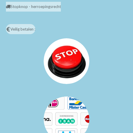
Stopknop - herroepingsrecht
Veilig betalen :