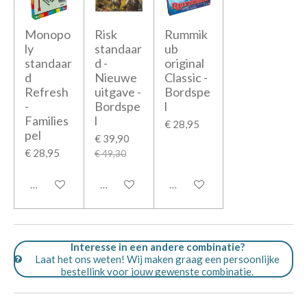
Monopo
Risk
Rummik
ly
standaar
ub
standaar
d -
original
d
Nieuwe
Classic -
Refresh
uitgave -
Bordspe
-
Bordspe
l
Families
l
€ 28,95
pel
€ 39,90
€ 28,95
€ 49,30
In winkelwagen
In winkelwagen
In winkelwagen
Interesse in een andere combinatie?
Laat het ons weten! Wij maken graag een persoonlijke
bestellink voor jouw gewenste combinatie.