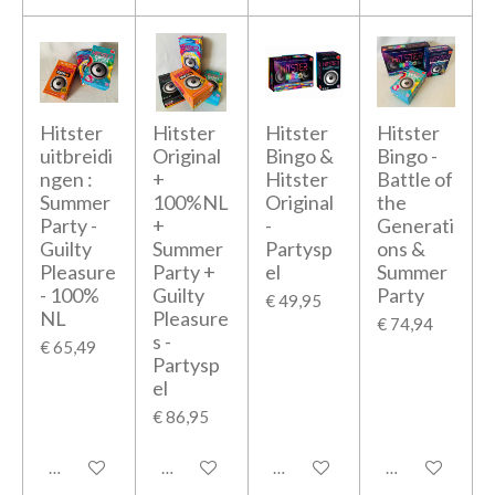
Hitster
Hitster
Hitster
Hitster
uitbreidi
Original
Bingo &
Bingo -
ngen :
+
Hitster
Battle of
Summer
100%NL
Original
the
Party -
+
-
Generati
Guilty
Summer
Partysp
ons &
Pleasure
Party +
el
Summer
- 100%
Guilty
Party
€ 49,95
NL
Pleasure
€ 74,94
s -
€ 65,49
Partysp
el
€ 86,95
In winkelwagen
In winkelwagen
In winkelwagen
In winkelwage