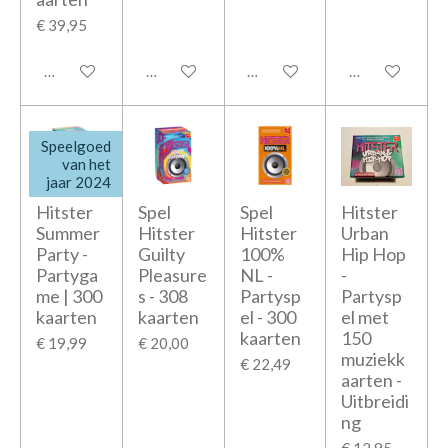
€ 39,95
In winkelwagen
In winkelwagen
In winkelwagen
In winkelwage
Speelgoed
van het
jaar 2024
Hitster
Spel
Spel
Hitster
Summer
Hitster
Hitster
Urban
Party -
Guilty
100%
Hip Hop
Partyga
Pleasure
NL -
-
me | 300
s - 308
Partysp
Partysp
kaarten
kaarten
el - 300
el met
kaarten
150
€ 19,99
€ 20,00
muziekk
€ 22,49
aarten -
Uitbreidi
ng