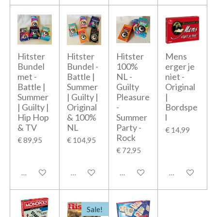
Hitster
Hitster
Hitster
Mens
Bundel
Bundel -
100%
erger je
met -
Battle |
NL -
niet -
Battle |
Summer
Guilty
Original
Summer
| Guilty |
Pleasure
|
| Guilty |
Original
-
Bordspe
Hip Hop
& 100%
Summer
l
& TV
NL
Party -
€ 14,99
Rock
€ 89,95
€ 104,95
€ 72,95
In winkelwagen
In winkelwagen
In winkelwagen
In winkelwage
Sale!