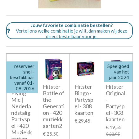
Jouw favoriete combinatie bestellen?
Vertel ons welke combinatie je wilt, dan maken wij deze
direct bestelbaar voor je.
reserveer
Speelgoed
snel -
van het
beschikbaar
jaar 2024
vanaf 01-
Hitster -
Hitster
Hitster
Hitster
09-2026
Flying
Battle of
Bingo -
Original
Mic |
the
Partysp
-
Nederla
Generati
el - 308
Partysp
ndstalig
on - 420
kaarten
el - 308
Partysp
muziekk
kaarten
€ 29,45
el - 420
aarten2
€ 19,55
Muziekk
€ 25,50
€ 22,95
aarten