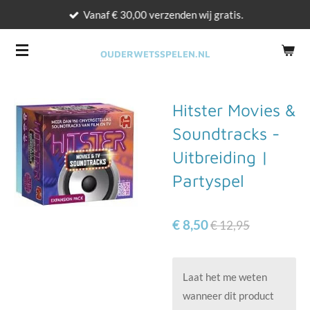
Vanaf € 30,00 verzenden wij gratis.
Ga
direct
naar
OUDERWETSSPELEN.NL
de
hoofdinhoud
Hitster Movies &
Soundtracks -
Uitbreiding |
Partyspel
€ 8,50
€ 12,95
Laat het me weten
wanneer dit product