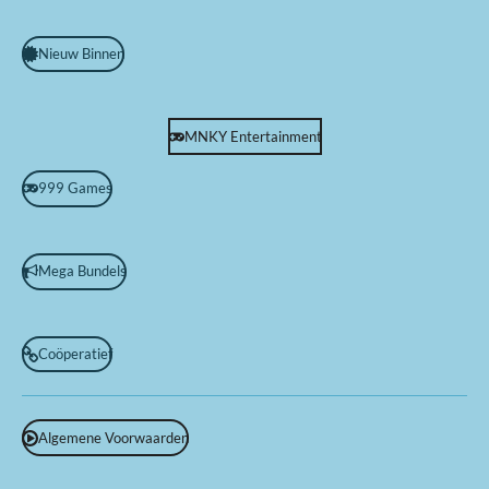
Nieuw Binnen
MNKY Entertainment
999 Games
Mega Bundels
Coöperatief
Algemene Voorwaarden