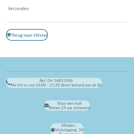
Verzenden
Terug naar Hitster
Bel : 06-16833586
Ma t/m vr van 16:00 - 21:30 direct iemand aan de lijn
Stuur een mail
Binnen 24 uur antwoord
Afhalen :
Victoriagang 34