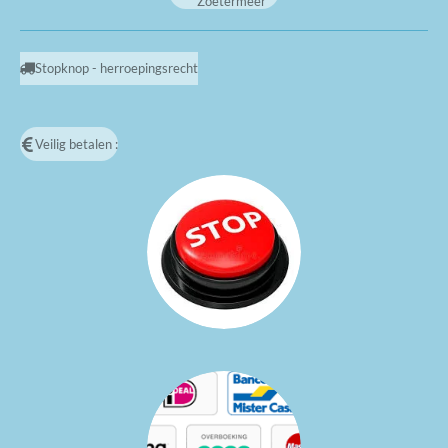
Zoetermeer
Stopknop - herroepingsrecht
Veilig betalen :