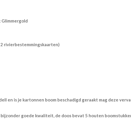
1x Glimmergold
2 rivierbestemmingskaarten)
erdell en is je kartonnen boom beschadigd geraakt mag deze ver
 bijzonder goede kwaliteit, de doos bevat 5 houten boomstukke