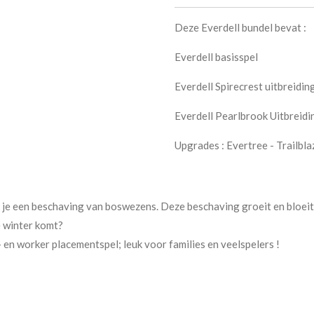
Deze Everdell bundel bevat :
Everdell basisspel
Everdell Spirecrest uitbreidin
Everdell Pearlbrook Uitbreidi
Upgrades : Evertree - Trailbl
vind je een beschaving van boswezens. Deze beschaving groeit en bloeit
e winter komt?
 en worker placementspel; leuk voor families en veelspelers !