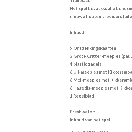
Trailblazer:
Het spel bevat oa. alle bonus
nieuwe houten arbeiders (uile
Inhoud:
9 Ontdekkingskaarten,
3 Grote Critter-meeples (pauw,
4 plastic zadels,
6 Uil-meeples met Kikkeramba
6 Mol-meeples met Kikkeramba
6 Hagedis-meeples met Kikker
1 Regelblad
Freshwater:
Inhoud van het spel