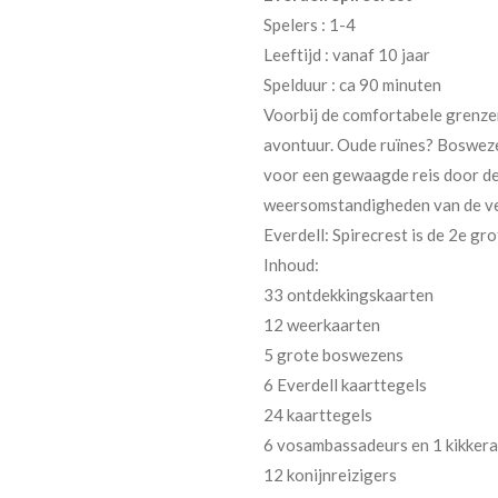
Spelers : 1-4
Leeftijd : vanaf 10 jaar
Spelduur : ca 90 minuten
Voorbij de comfortabele grenzen
avontuur. Oude ruïnes? Boswezen
voor een gewaagde reis door de 
weersomstandigheden van de ve
Everdell: Spirecrest is de 2e gr
Inhoud:
33 ontdekkingskaarten
12 weerkaarten
5 grote boswezens
6 Everdell kaarttegels
24 kaarttegels
6 vosambassadeurs en 1 kikkera
12 konijnreizigers