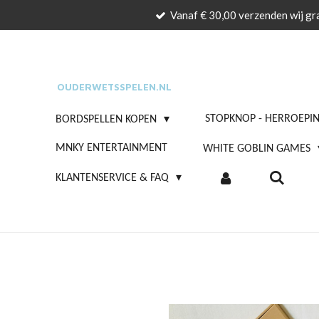
Vanaf € 30,00 verzenden wij gra
Ga
direct
naar
de
OUDERWETSSPELEN.NL
hoofdinhoud
STOPKNOP - HERROEPI
BORDSPELLEN KOPEN
MNKY ENTERTAINMENT
WHITE GOBLIN GAMES
KLANTENSERVICE & FAQ