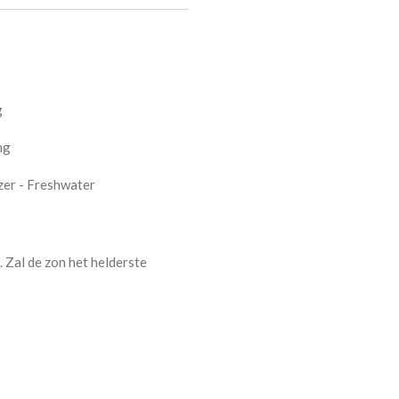
g
ng
azer - Freshwater
. Zal de zon het helderste