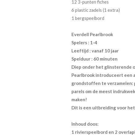
12 3-punten fiches
6 plastic zadels (1 extra)
1 bergspeelbord
Everdell Pearlbrook
Spelers : 1-4
Leeftijd : vanaf 10 jaar
Spelduur : 60 minuten
Diep onder het glinsterende 
Pearlbrook introduceert een a
grondstoffen te verzamelen: 
parels om de meest indrukwek
maken!
Dit is een uitbreiding voor he
Inhoud doos:
1 rivierspeelbord en 2 overla