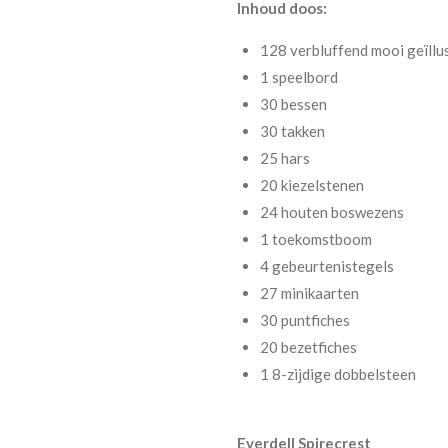
Inhoud doos:
128 verbluffend mooi geïllu
1 speelbord
30 bessen
30 takken
25 hars
20 kiezelstenen
24 houten boswezens
1 toekomstboom
4 gebeurtenistegels
27 minikaarten
30 puntfiches
20 bezetfiches
1 8-zijdige dobbelsteen
Everdell Spirecrest