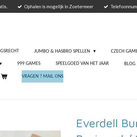
tis.
Ophalen is mogelijk in Zoetermeer
Telefoonnu
NGSRECHT
JUMBO & HASBRO SPELLEN
CZECH GAME
999 GAMES
SPEELGOED VAN HET JAAR
BLOG
VRAGEN ? MAIL ONS
Everdell Bu