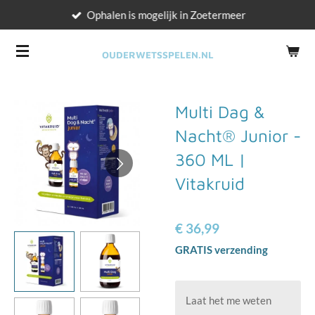
Ophalen is mogelijk in Zoetermeer
Ga
direct
naar
OUDERWETSSPELEN.NL
de
hoofdinhoud
Multi Dag &
Nacht® Junior -
360 ML |
Vitakruid
€ 36,99
GRATIS verzending
Laat het me weten