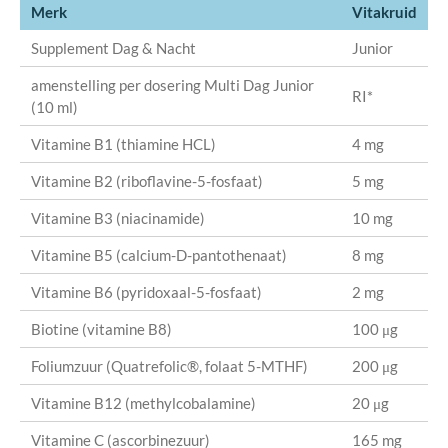
Merk
Vitakruid
Supplement Dag & Nacht
Junior
amenstelling per dosering Multi Dag Junior
RI*
(10 ml)
Vitamine B1 (thiamine HCL)
4 mg
Vitamine B2 (riboflavine-5-fosfaat)
5 mg
Vitamine B3 (niacinamide)
10 mg
Vitamine B5 (calcium-D-pantothenaat)
8 mg
Vitamine B6 (pyridoxaal-5-fosfaat)
2 mg
Biotine (vitamine B8)
100 μg
Foliumzuur (Quatrefolic®, folaat 5-MTHF)
200 μg
Vitamine B12 (methylcobalamine)
20 μg
Vitamine C (ascorbinezuur)
165 mg