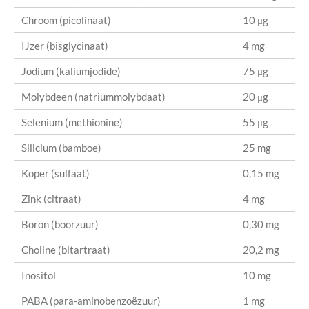
Chroom (picolinaat)
10 μg
IJzer (bisglycinaat)
4 mg
Jodium (kaliumjodide)
75 μg
Molybdeen (natriummolybdaat)
20 μg
Selenium (methionine)
55 μg
Silicium (bamboe)
25 mg
Koper (sulfaat)
0,15 mg
Zink (citraat)
4 mg
Boron (boorzuur)
0,30 mg
Choline (bitartraat)
20,2 mg
Inositol
10 mg
PABA (para-aminobenzoëzuur)
1 mg