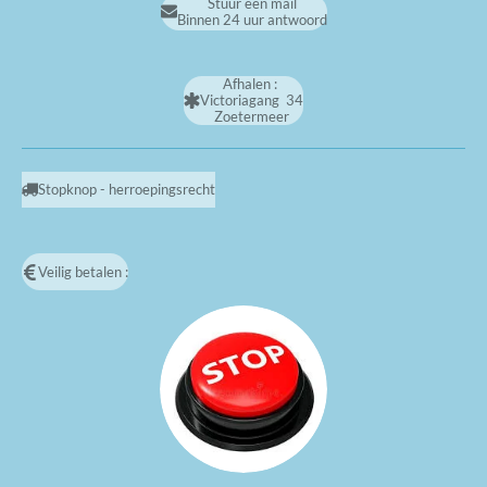
Stuur een mail
Binnen 24 uur antwoord
Afhalen :
Victoriagang 34
Zoetermeer
Stopknop - herroepingsrecht
Veilig betalen :