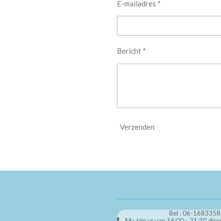
E-mailadres *
Bericht *
Verzenden
Bel : 06-168335
Ma t/m vr van 16:00 - 21:30 dire