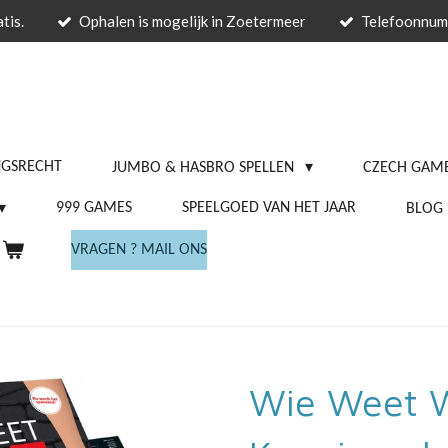
tis.
Ophalen is mogelijk in Zoetermeer
Telefoonnu
NGSRECHT
JUMBO & HASBRO SPELLEN
CZECH GAME
999 GAMES
SPEELGOED VAN HET JAAR
BLOG
VRAGEN ? MAIL ONS
Wie Weet W