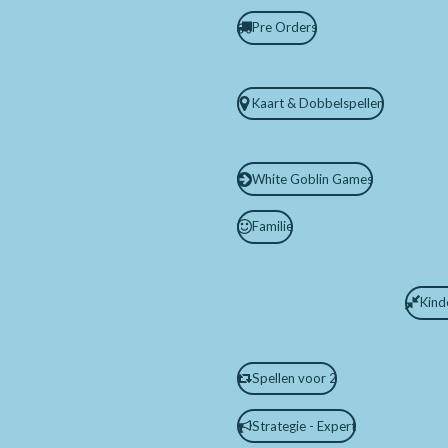
Pre Orders
Kaart & Dobbelspellen
White Goblin Games
Familie
Kind
Spellen voor 2
Strategie - Expert