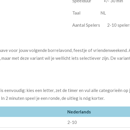
Speelduur +/- 30 min
Taal NL
Aantal Spelers 2-10 speler
ave voor jouw volgende borrelavond, feestje of vriendenweekend. A
maar met deze variant wil je wellicht iets selectiever zijn. De vari
 eenvoudig: kies een letter, zet de timer en vul alle categorieën op
In 2 minuten speel je een ronde, de uitleg is nóg korter.
Nederlands
2-10