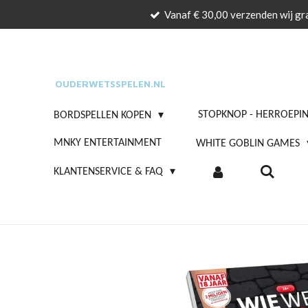
Vanaf € 30,00 verzenden wij gra
Ga
direct
naar
de
OUDERWETSSPELEN.NL
hoofdinhoud
STOPKNOP - HERROEPI
BORDSPELLEN KOPEN
MNKY ENTERTAINMENT
WHITE GOBLIN GAMES
KLANTENSERVICE & FAQ