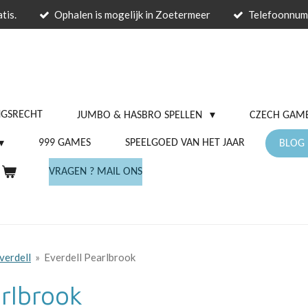
tis.
Ophalen is mogelijk in Zoetermeer
Telefoonnu
NGSRECHT
JUMBO & HASBRO SPELLEN
CZECH GAME
999 GAMES
SPEELGOED VAN HET JAAR
BLOG
VRAGEN ? MAIL ONS
verdell
»
Everdell Pearlbrook
rlbrook