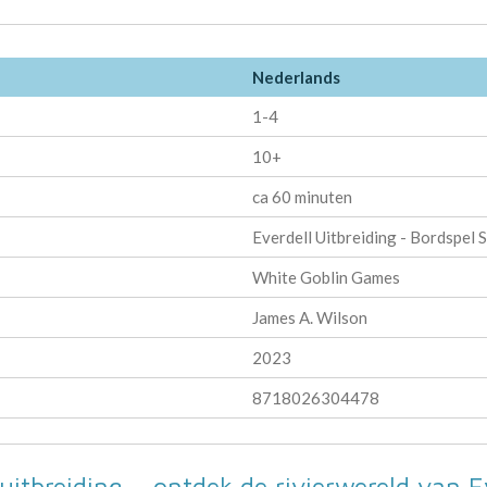
Nederlands
1-4
10+
ca 60 minuten
Everdell Uitbreiding - Bordspel 
White Goblin Games
James A. Wilson
2023
8718026304478
uitbreiding – ontdek de rivierwereld van E