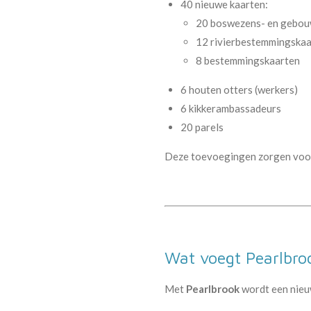
40 nieuwe kaarten:
20 boswezens- en gebo
12 rivierbestemmingska
8 bestemmingskaarten
6 houten otters (werkers)
6 kikkerambassadeurs
20 parels
Deze toevoegingen zorgen voor 
Wat voegt Pearlbroo
Met
Pearlbrook
wordt een nieu