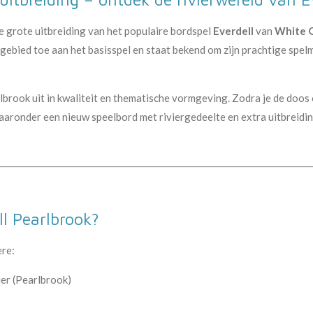
e grote uitbreiding van het populaire bordspel
Everdell
van
White 
ebied toe aan het basisspel en staat bekend om zijn prachtige spe
rlbrook uit in kwaliteit en thematische vormgeving. Zodra je de doos 
aaronder een nieuw speelbord met riviergedeelte en extra uitbreidi
ll Pearlbrook?
ere:
ier (Pearlbrook)