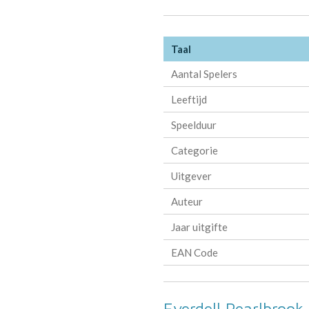
Taal
Aantal Spelers
Leeftijd
Speelduur
Categorie
Uitgever
Auteur
Jaar uitgifte
EAN Code
Everdell Pearlbrook 