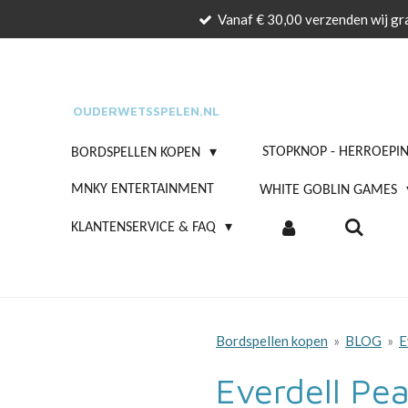
Vanaf € 30,00 verzenden wij gra
Ga
direct
naar
de
OUDERWETSSPELEN.NL
hoofdinhoud
STOPKNOP - HERROEPI
BORDSPELLEN KOPEN
MNKY ENTERTAINMENT
WHITE GOBLIN GAMES
KLANTENSERVICE & FAQ
Bordspellen kopen
»
BLOG
»
E
Everdell Pea