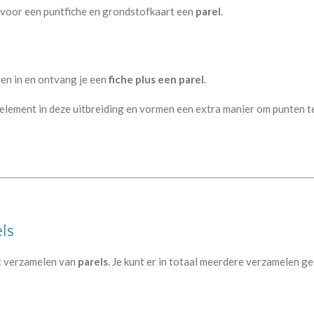
il voor een puntfiche en grondstofkaart een
parel
.
ten in en ontvang je een
fiche plus een parel
.
w element in deze uitbreiding en vormen een extra manier om punten t
ls
et verzamelen van
parels
. Je kunt er in totaal meerdere verzamelen g