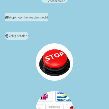
Zoetermeer
Stopknop - herroepingsrecht
Veilig betalen :