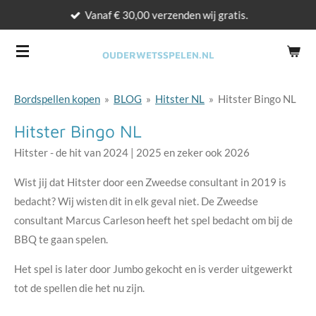
Vanaf € 30,00 verzenden wij gratis.
Ga
direct
naar
OUDERWETSSPELEN.NL
de
hoofdinhoud
Bordspellen kopen
»
BLOG
»
Hitster NL
»
Hitster Bingo NL
Hitster Bingo NL
Hitster - de hit van 2024 | 2025 en zeker ook 2026
Wist jij dat Hitster door een Zweedse consultant in 2019 is
bedacht? Wij wisten dit in elk geval niet. De Zweedse
consultant Marcus Carleson heeft het spel bedacht om bij de
BBQ te gaan spelen.
Het spel is later door Jumbo gekocht en is verder uitgewerkt
tot de spellen die het nu zijn.