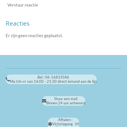
Verstuur reactie
Reacties
Er zijn geen reacties geplaatst.
Bel : 06-16833586
Ma t/m vr van 16:00 - 21:30 direct iemand aan de lijn
Stuur een mail
Binnen 24 uur antwoord
Afhalen :
Victoriagang 34