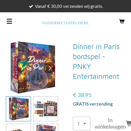
Vanaf € 30,00 verzenden wij gratis.
Ga
direct
naar
OUDERWETSSPELEN.NL
de
hoofdinhoud
Dinner in Paris
bordspel -
PNKY
Entertainment
€ 38,95
GRATIS verzending
In
winkelwagen