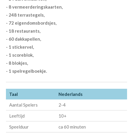
- 8 vermeerderingskaarten,
- 248 terrastegels,
- 72 eigendomsbordsjes,
- 18 restaurants,
- 60 dakkapellen,
- 1 stickervel,
- 1 scoreblok,
- 8 blokjes,
- 1 spelregelboekje.
Taal
Nederlands
Aantal Spelers
2-4
Leeftijd
10+
Speelduur
ca 60 minuten