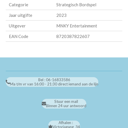
Categorie
Strategisch Bordspel
Jaar uitgifte
2023
Uitgever
MNKY Entertainment
EAN Code
8720387822607
Bel : 06-16833586
Ma t/m vr van 16:00 - 21:30 direct iemand aan de lijn
Stuur een mail
Binnen 24 uur antwoord
Afhalen :
Victoriagang 34