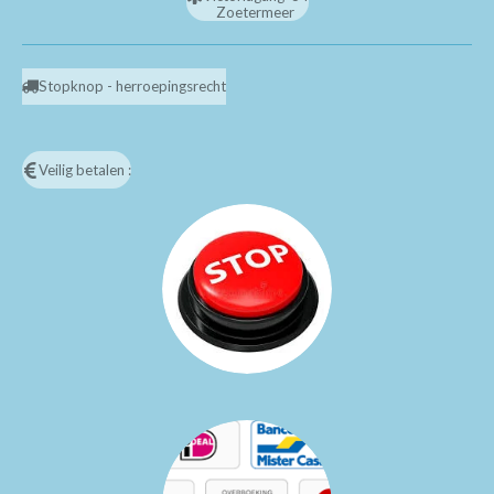
Zoetermeer
Stopknop - herroepingsrecht
Veilig betalen :