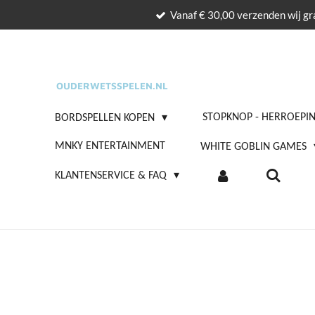
Vanaf € 30,00 verzenden wij gra
Ga
direct
naar
de
OUDERWETSSPELEN.NL
hoofdinhoud
STOPKNOP - HERROEPI
BORDSPELLEN KOPEN
MNKY ENTERTAINMENT
WHITE GOBLIN GAMES
KLANTENSERVICE & FAQ