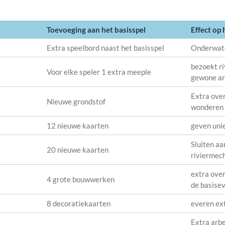
Toevoeging aan het basisspel
Effect op 
Extra speelbord naast het basisspel
Onderwate
bezoekt r
Voor elke speler 1 extra meeple
gewone ar
Extra ove
Nieuwe grondstof
wonderen 
12 nieuwe kaarten
geven uni
Sluiten aa
20 nieuwe kaarten
riviermec
extra ove
4 grote bouwwerken
de basise
8 decoratiekaarten
everen ex
Extra arbe