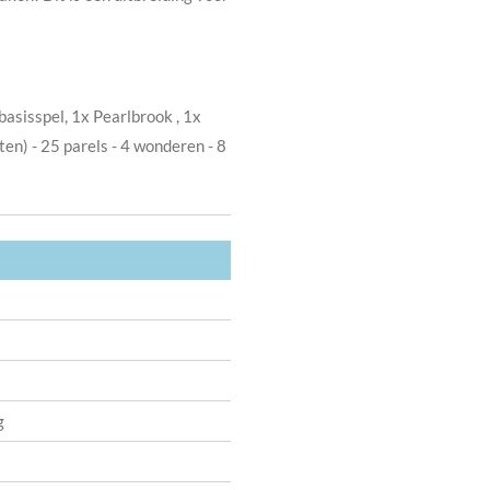
basisspel, 1x Pearlbrook , 1x
n) - 25 parels - 4 wonderen - 8
g