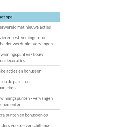
het spel
rwereld met nieuwe acties
ivierenbestemmingen - de
beider wordt niet vervangen
rwinningspunten - bouw
en decoraties
eke acties en bonussen
n op de parel- en
hanieken
rwinningspunten - vervangen
venementen
tra punten en bonussen op
iders voor de verschillende