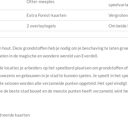
Otter-meeples
speelvari
Extra Forest-kaarten
Vergroten
2 overlaytegels
Om beide 
n hout. Deze grondstoffen heb je nodig om je beschaving te laten gro
elen in de magische en wondere wereld van Everdell.
nde locaties je arbeiders op het speelbord plaatsen om grondstoffen 
wezens en gebouwen in je stad te kunnen spelen. Je speelt in het spel 
ste seizoen worden alle verzamelde punten opgeteld. Het spel eindi
die de beste stad bouwt en de meeste punten heeft verzameld, wint het
streerde kaarten