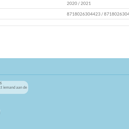
2020 / 2021
8718026304423 / 871802630
86
ct iemand aan de
d