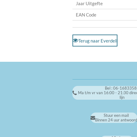
Jaar Uitgefte
EAN Code
Terug naar Everdell
Bel : 06-168335
Ma t/m vr van 16:00 - 21:30 dire
lijn
Stuur een mail
Binnen 24 uur antwoor