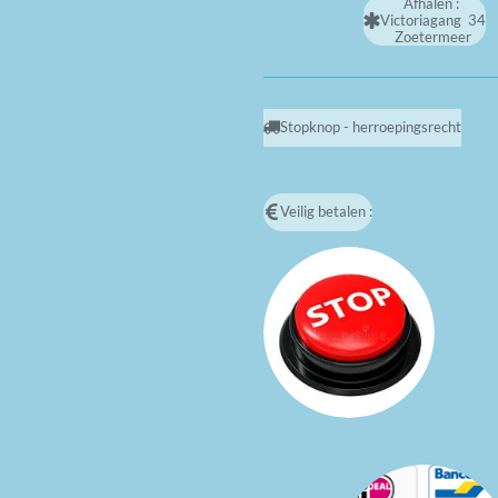
Afhalen :
Victoriagang 34
Zoetermeer
Stopknop - herroepingsrecht
Veilig betalen :