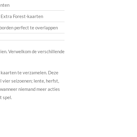
anten
 Extra Forest-kaarten
borden perfect te overlappen
eien. Verwelkom de verschillende
of kaarten te verzamelen. Deze
vier seizoenen; lente, herfst,
gt wanneer niemand meer acties
 spel.