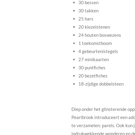
30 bessen
30 takken
25 hars
20 kiezelstenen
24 houten boswezens
1 toekomstboom
4 gebeurtenistegels
27 minikaarten
30 puntfiches
20 bezetfiches
18-zijdige dobbelsteen
Diep onder het glinsterende op
Pearlbrook introduceert een add
te verzamelen: parels. Ook kun 
indrukwekkende wonderen en de