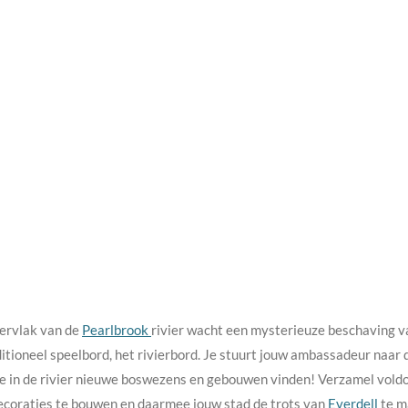
pervlak van de
Pearlbrook
rivier wacht een mysterieuze beschaving v
itioneel speelbord, het rivierbord. Je stuurt jouw ambassadeur naar 
je in de rivier nieuwe boswezens en gebouwen vinden! Verzamel vol
coraties te bouwen en daarmee jouw stad de trots van
Everdell
te m