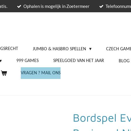
tis.
Ophalen is mogelijk in Zoetermeer
Telefoonnu
NGSRECHT
JUMBO & HASBRO SPELLEN
CZECH GAME
999 GAMES
SPEELGOED VAN HET JAAR
BLOG
VRAGEN ? MAIL ONS
Bordspel Ev