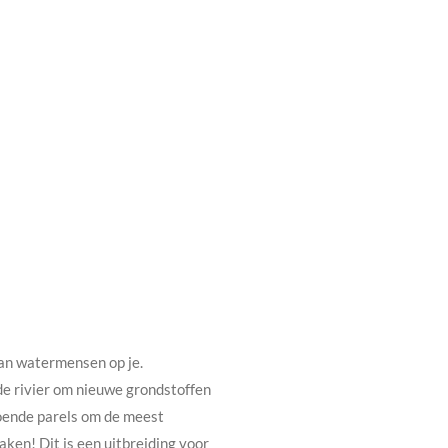
an watermensen op je.
de rivier om nieuwe grondstoffen
doende parels om de meest
aken! Dit is een uitbreiding voor