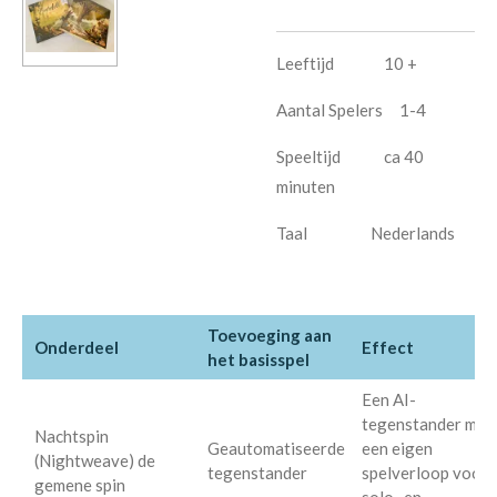
Leeftijd 10 +
Aantal Spelers 1-4
Speeltijd ca 40
minuten
Taal Nederlands
Toevoeging aan
Onderdeel
Effect
het basisspel
Een AI-
tegenstander met
Nachtspin
Geautomatiseerde
een eigen
(Nightweave) de
tegenstander
spelverloop voor
gemene spin
solo- en