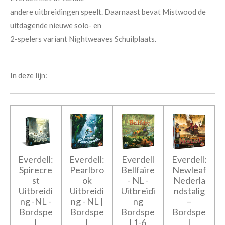
andere uitbreidingen speelt. Daarnaast bevat Mistwood de
uitdagende nieuwe solo- en
2-spelers variant Nightweaves Schuilplaats.
In deze lijn:
Everdell:
Everdell:
Everdell
Everdell:
Spirecre
Pearlbro
Bellfaire
Newleaf
st
ok
- NL -
Nederla
Uitbreidi
Uitbreidi
Uitbreidi
ndstalig
ng -NL -
ng - NL |
ng
–
Bordspe
Bordspe
Bordspe
Bordspe
l
l
l 1-6
l