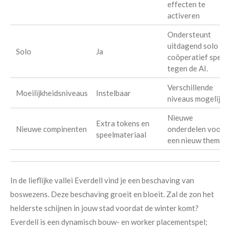
effecten te
activeren
Ondersteunt
uitdagend solo én
Solo
Ja
coöperatief spel
tegen de AI.
Verschillende
Moeilijkheidsniveaus
Instelbaar
niveaus mogelijk
Nieuwe
Extra tokens en
Nieuwe compinenten
onderdelen voor
speelmateriaal
een nieuw thema
In de lieflijke vallei Everdell vind je een beschaving van
boswezens. Deze beschaving groeit en bloeit. Zal de zon het
helderste schijnen in jouw stad voordat de winter komt?
Everdell is een dynamisch bouw- en worker placementspel;