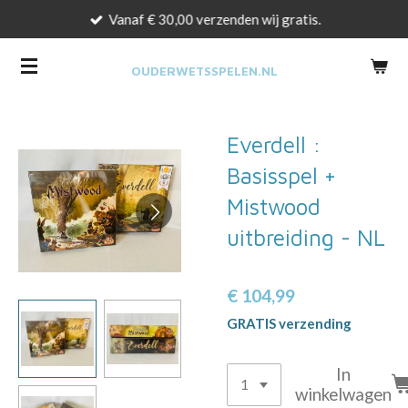
Vanaf € 30,00 verzenden wij gratis.
Ga
direct
naar
OUDERWETSSPELEN.NL
de
hoofdinhoud
Everdell :
Basisspel +
Mistwood
uitbreiding - NL
€ 104,99
GRATIS verzending
In
winkelwagen