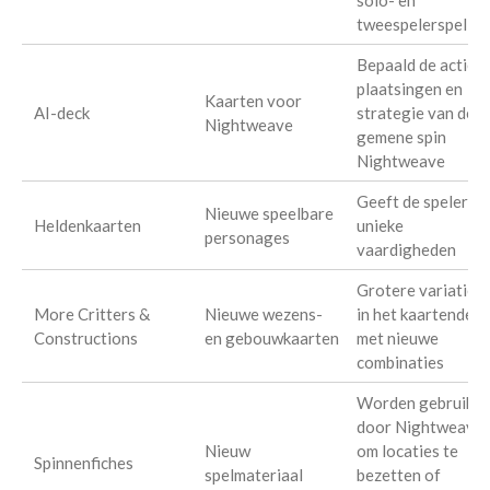
tweespelerspellen
Bepaald de acties,
plaatsingen en
Kaarten voor
AI-deck
strategie van de
Nightweave
gemene spin
Nightweave
Geeft de spelers
Nieuwe speelbare
Heldenkaarten
unieke
personages
vaardigheden
Grotere variatie
More Critters &
Nieuwe wezens-
in het kaartendeck
Constructions
en gebouwkaarten
met nieuwe
combinaties
Worden gebruikt
door Nightweave
Nieuw
om locaties te
Spinnenfiches
spelmateriaal
bezetten of