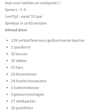
leuk voor families en veelspelers !
Spelers : 1-4
Leeftijd : vanaf 10 jaar
Spelduur is ca 60 minuten
Inhoud doos:
128 verbluffend mooi geïllustreerde kaarten
1 speelbord
30 bessen
30 takken
25 hars
20 kiezelstenen
24 houten boswezens
1 toekomstboom
4 gebeurtenistegels
27 minikaarten
30 puntfiches