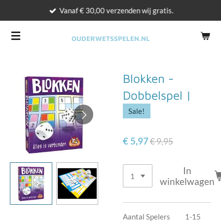
Vanaf € 30,00 verzenden wij gratis.
Ga
direct
naar
OUDERWETSSPELEN.NL
de
hoofdinhoud
Blokken -
Dobbelspel |
Sale!
€ 5,97
€ 9,95
In
winkelwagen
Aantal Spelers 1-15