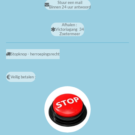
Stuur een mail
Binnen 24 uur antwoord
Afhalen :
Victoriagang 34
Zoetermeer
Stopknop - herroepingsrecht
Veilig betalen :