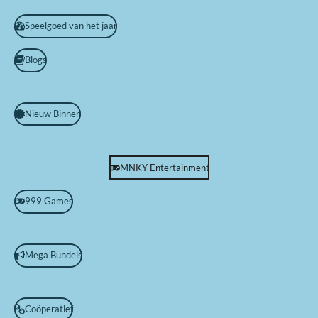
Speelgoed van het jaar
Blogs
Nieuw Binnen
MNKY Entertainment
999 Games
Mega Bundels
Coöperatief