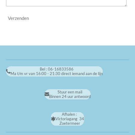
Verzenden
Bel : 06-16833586
Ma t/m vr van 16:00 - 21:30 direct iemand aan de lijn
Stuur een mail
Binnen 24 uur antwoord
Afhalen :
Victoriagang 34
Zoetermeer