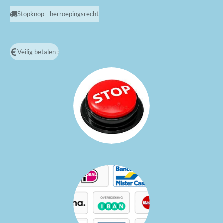
Stopknop - herroepingsrecht
Veilig betalen :