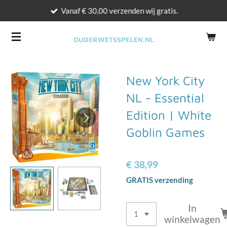
Vanaf € 30,00 verzenden wij gratis.
Ga
direct
naar
OUDERWETSSPELEN.NL
de
hoofdinhoud
New York City
NL - Essential
Edition | White
Goblin Games
€ 38,99
GRATIS verzending
In
winkelwagen