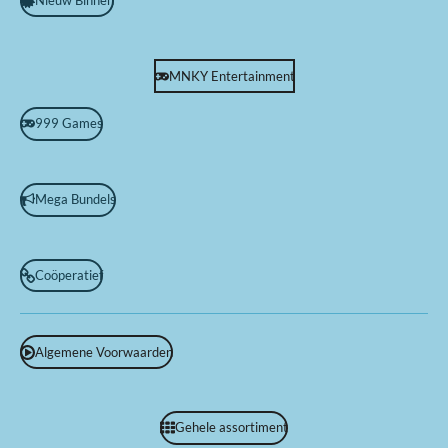
MNKY Entertainment
999 Games
Mega Bundels
Coöperatief
Algemene Voorwaarden
Gehele assortiment