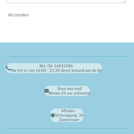
Verzenden
Bel : 06-16833586
Ma t/m vr van 16:00 - 21:30 direct iemand aan de lijn
Stuur een mail
Binnen 24 uur antwoord
Afhalen :
Victoriagang 34
Zoetermeer