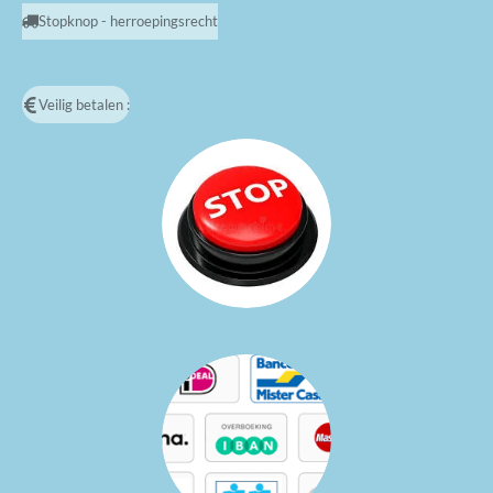
Stopknop - herroepingsrecht
Veilig betalen :