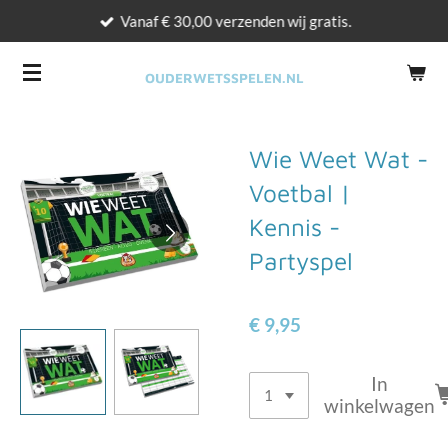
Vanaf € 30,00 verzenden wij gratis.
Ga
direct
naar
OUDERWETSSPELEN.NL
de
hoofdinhoud
Wie Weet Wat -
Voetbal |
Kennis -
Partyspel
€ 9,95
In
winkelwagen