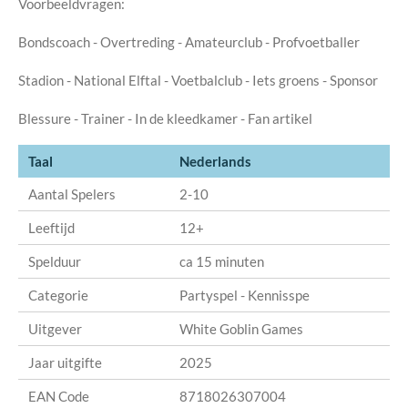
Voorbeeldvragen:
Bondscoach - Overtreding - Amateurclub - Profvoetballer
Stadion - National Elftal - Voetbalclub - Iets groens - Sponsor
Blessure - Trainer - In de kleedkamer - Fan artikel
Taal
Nederlands
Aantal Spelers
2-10
Leeftijd
12+
Spelduur
ca 15 minuten
Categorie
Partyspel - Kennisspe
Uitgever
White Goblin Games
Jaar uitgifte
2025
EAN Code
8718026307004