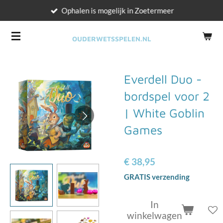
Ophalen is mogelijk in Zoetermeer
Ga
direct
naar
OUDERWETSSPELEN.NL
de
hoofdinhoud
Everdell Duo -
bordspel voor 2
| White Goblin
Games
€ 38,95
GRATIS verzending
In
winkelwagen