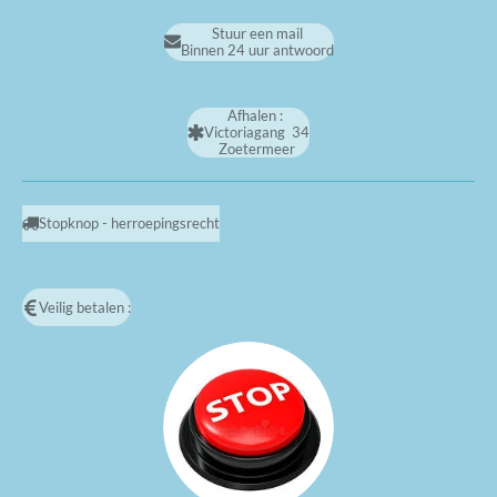
Stuur een mail
Binnen 24 uur antwoord
Afhalen :
Victoriagang 34
Zoetermeer
Stopknop - herroepingsrecht
Veilig betalen :