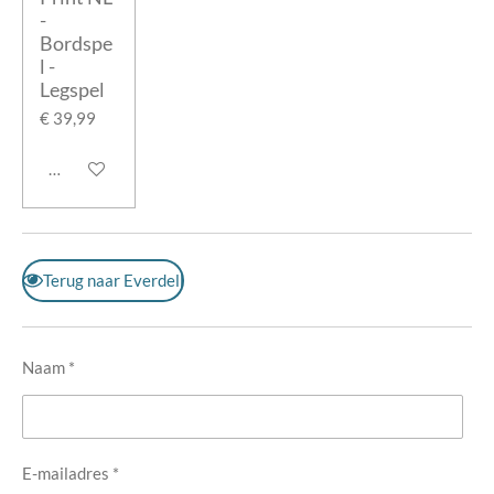
-
Bordspe
l -
Legspel
€ 39,99
In winkelwagen
Terug naar Everdell
Naam *
E-mailadres *