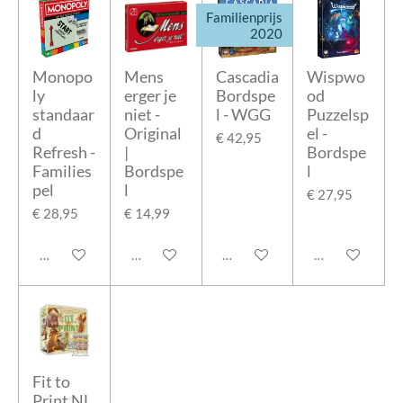
Familienprijs
2020
Monopo
Mens
Cascadia
Wispwo
ly
erger je
Bordspe
od
standaar
niet -
l - WGG
Puzzelsp
d
Original
el -
€ 42,95
Refresh -
|
Bordspe
Families
Bordspe
l
pel
l
€ 27,95
€ 28,95
€ 14,99
In winkelwagen
In winkelwagen
In winkelwagen
In winkelwage
Fit to
Print NL