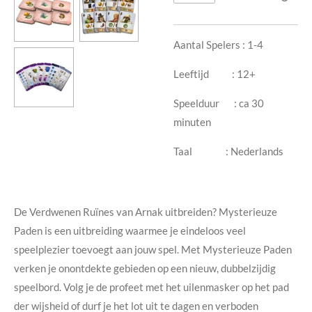
Aantal Spelers : 1-4
Leeftijd : 12+
Speelduur : ca 30
minuten
Taal : Nederlands
De Verdwenen Ruïnes van Arnak uitbreiden? Mysterieuze
Paden is een uitbreiding waarmee je eindeloos veel
speelplezier toevoegt aan jouw spel. Met Mysterieuze Paden
verken je onontdekte gebieden op een nieuw, dubbelzijdig
speelbord. Volg je de profeet met het uilenmasker op het pad
der wijsheid of durf je het lot uit te dagen en verboden