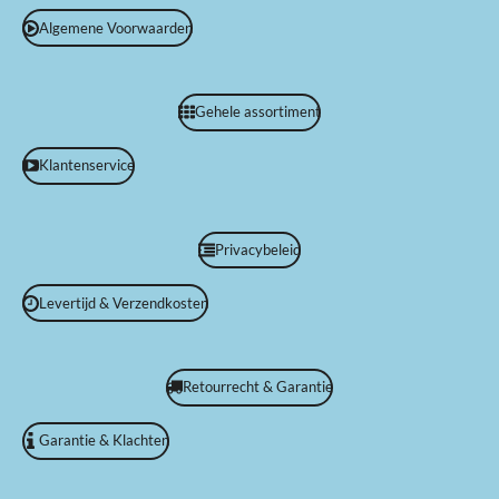
Algemene Voorwaarden
Gehele assortiment
Klantenservice
Privacybeleid
Levertijd & Verzendkosten
Retourrecht & Garantie
Garantie & Klachten