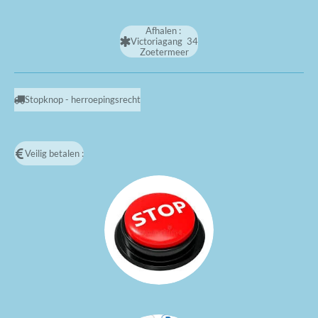
Afhalen :
Victoriagang 34
Zoetermeer
Stopknop - herroepingsrecht
Veilig betalen :