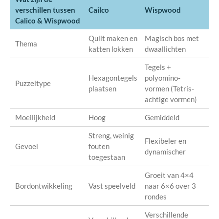
verschillen tussen
Cailco
Wispwood
Calico & Wispwood
Quilt maken en
Magisch bos met
Thema
katten lokken
dwaallichten
Tegels +
Hexagontegels
polyomino-
Puzzeltype
plaatsen
vormen (Tetris-
achtige vormen)
Moeilijkheid
Hoog
Gemiddeld
Streng, weinig
Flexibeler en
Gevoel
fouten
dynamischer
toegestaan
Groeit van 4×4
Bordontwikkeling
Vast speelveld
naar 6×6 over 3
rondes
Verschillende