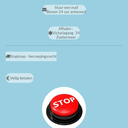
Stuur een mail
Binnen 24 uur antwoord
Afhalen :
Victoriagang 34
Zoetermeer
Stopknop - herroepingsrecht
Veilig betalen :