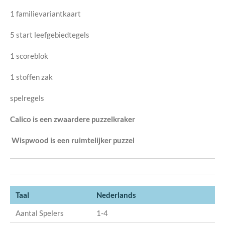
1 familievariantkaart
5 start leefgebiedtegels
1 scoreblok
1 stoffen zak
spelregels
Calico is een zwaardere puzzelkraker
Wispwood is een ruimtelijker puzzel
Taal
Nederlands
Aantal Spelers
1-4