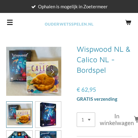
Ophalen is mogelijk in Zoetermeer
Ga
direct
naar
OUDERWETSSPELEN.NL
de
hoofdinhoud
Wispwood NL &
Calico NL -
Bordspel
€ 62,95
GRATIS verzending
In
winkelwagen