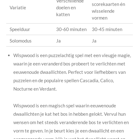
Verschillende
scorekaarten én
Variatie
doelen en
wisselende
katten
vormen
Speelduur
30-60 minuten
30-45 minuten
Solomodus
Ja
Ja
Wispwood is een puzzelachtig spel met een vleugje magie,
waarin je een veranderd bos probeert te verlichten met
eeuwenoude dwaallichten. Perfect voor liefhebbers van
puzzelen en de populaire spellen Cascadia, Calico,
Nocturne en Verdant.
Wispwood is een magisch spel waarin eeuwenoude
dwaallichten je kat het bos in hebben gelokt. Vervul hun
wensen om het steeds veranderende bos te verlichten en
vorm te geven. In je beurt kies je een dwaallicht en een
aangrenzende vorm, kijk je wat het dwaallicht wenst en