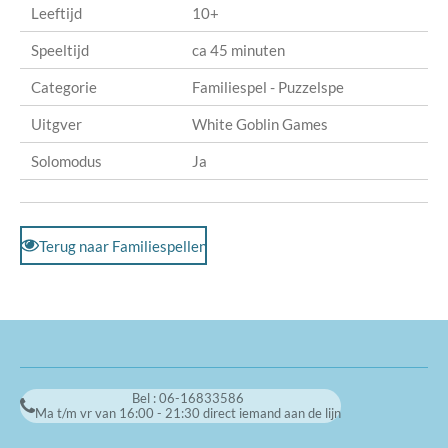
Leeftijd
10+
Speeltijd
ca 45 minuten
Categorie
Familiespel - Puzzelspe
Uitgver
White Goblin Games
Solomodus
Ja
Terug naar Familiespellen
Bel : 06-16833586
Ma t/m vr van 16:00 - 21:30 direct iemand aan de lijn