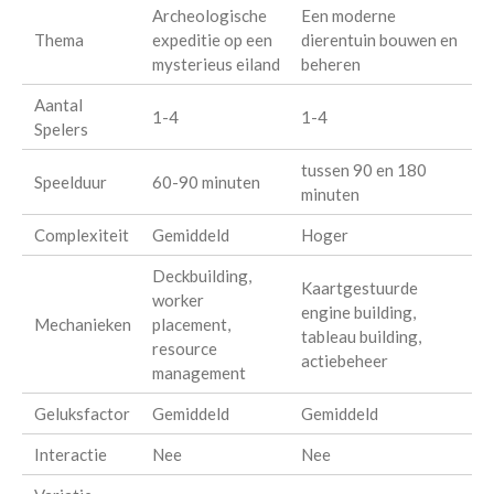
Archeologische
Een moderne
Thema
expeditie op een
dierentuin bouwen en
mysterieus eiland
beheren
Aantal
1-4
1-4
Spelers
tussen 90 en 180
Speelduur
60-90 minuten
minuten
Complexiteit
Gemiddeld
Hoger
Deckbuilding,
Kaartgestuurde
worker
engine building,
Mechanieken
placement,
tableau building,
resource
actiebeheer
management
Geluksfactor
Gemiddeld
Gemiddeld
Interactie
Nee
Nee