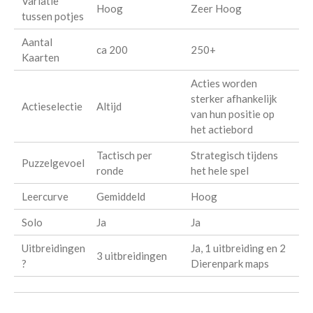
Variatie
Hoog
Zeer Hoog
tussen potjes
Aantal
ca 200
250+
Kaarten
Acties worden
sterker afhankelijk
Actieselectie
Altijd
van hun positie op
het actiebord
Tactisch per
Strategisch tijdens
Puzzelgevoel
ronde
het hele spel
Leercurve
Gemiddeld
Hoog
Solo
Ja
Ja
Uitbreidingen
Ja, 1 uitbreiding en 2
3 uitbreidingen
?
Dierenpark maps