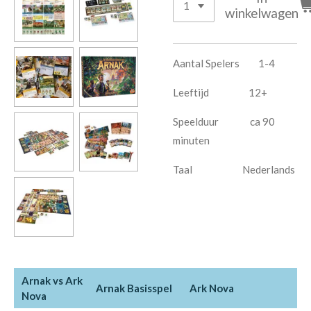
winkelwagen
Aantal Spelers 1-4
Leeftijd 12+
Speelduur ca 90
minuten
Taal Nederlands
Arnak vs Ark
Arnak Basisspel
Ark Nova
Nova