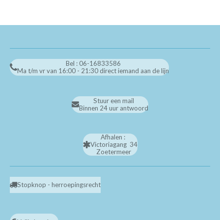
Bel : 06-16833586
Ma t/m vr van 16:00 - 21:30 direct iemand aan de lijn
Stuur een mail
Binnen 24 uur antwoord
Afhalen :
Victoriagang 34
Zoetermeer
Stopknop - herroepingsrecht