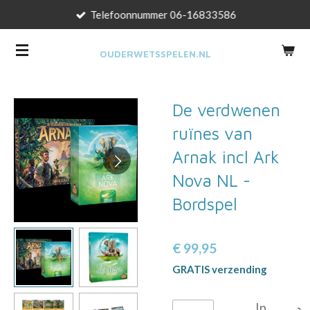
Telefoonnummer 06-16833586
Ga
direct
naar
OUDERWETSSPELEN.NL
de
hoofdinhoud
De verdwenen
ruïnes van
Arnak incl Ark
Nova NL -
Bordspel
€ 99,95
GRATIS verzending
In