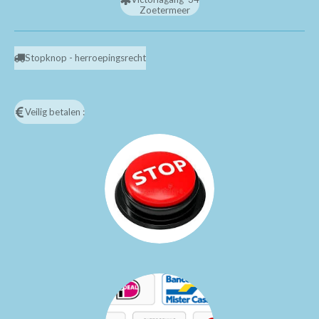
Zoetermeer
Stopknop - herroepingsrecht
Veilig betalen :