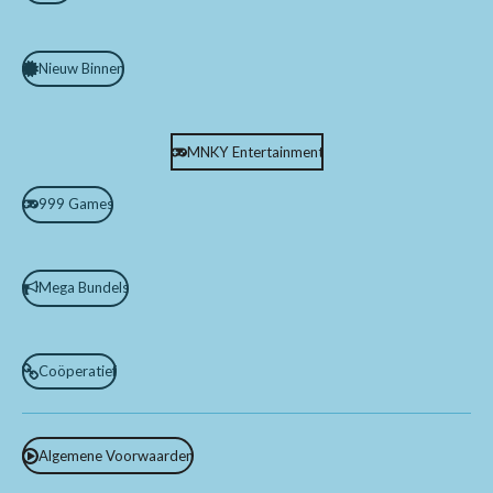
Nieuw Binnen
MNKY Entertainment
999 Games
Mega Bundels
Coöperatief
Algemene Voorwaarden