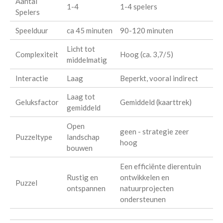
Aantal
1-4
1-4 spelers
Spelers
Speelduur
ca 45 minuten
90-120 minuten
Licht tot
Complexiteit
Hoog (ca. 3,7/5)
middelmatig
Interactie
Laag
Beperkt, vooral indirect
Laag tot
Geluksfactor
Gemiddeld (kaarttrek)
gemiddeld
Open
geen - strategie zeer
Puzzeltype
landschap
hoog
bouwen
Een efficiënte dierentuin
Rustig en
ontwikkelen en
Puzzel
ontspannen
natuurprojecten
ondersteunen