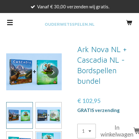
Vanaf € 30,00 verzenden wij gratis.
Ga
direct
naar
OUDERWETSSPELEN.NL
de
hoofdinhoud
Ark Nova NL +
Cascadia NL -
Bordspellen
bundel
€ 102,95
GRATIS verzending
In
winkelwagen