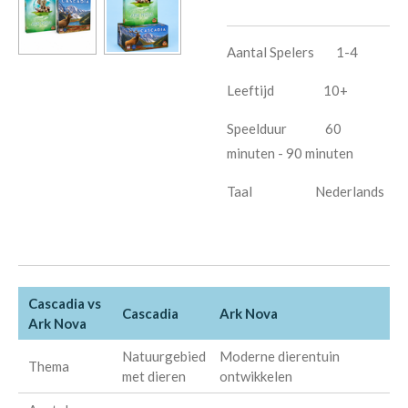
Aantal Spelers 1-4
Leeftijd 10+
Speelduur 60
minuten - 90 minuten
Taal Nederlands
Cascadia vs
Cascadia
Ark Nova
Ark Nova
Natuurgebied
Moderne dierentuin
Thema
met dieren
ontwikkelen