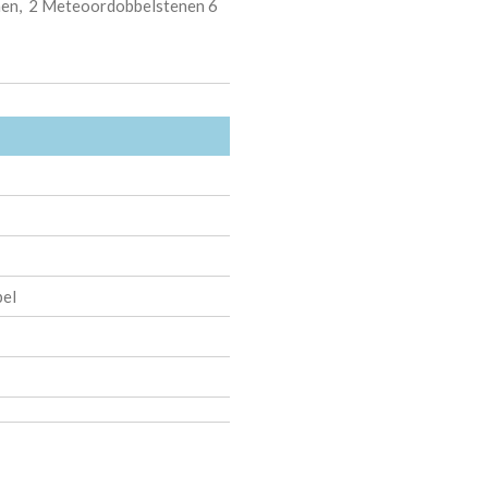
enen, 2 Meteoordobbelstenen 6
pel