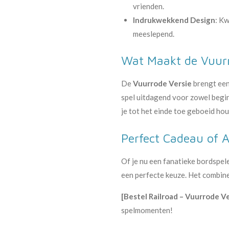
vrienden.
Indrukwekkend Design
: Kw
meeslepend.
Wat Maakt de Vuurr
De
Vuurrode Versie
brengt een 
spel uitdagend voor zowel begin
je tot het einde toe geboeid ho
Perfect Cadeau of A
Of je nu een fanatieke bordspel
een perfecte keuze. Het combine
[Bestel Railroad – Vuurrode V
spelmomenten!