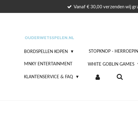
Vanaf € 30,00 verzenden wij gra
Ga
direct
naar
de
OUDERWETSSPELEN.NL
hoofdinhoud
STOPKNOP - HERROEPI
BORDSPELLEN KOPEN
MNKY ENTERTAINMENT
WHITE GOBLIN GAMES
KLANTENSERVICE & FAQ