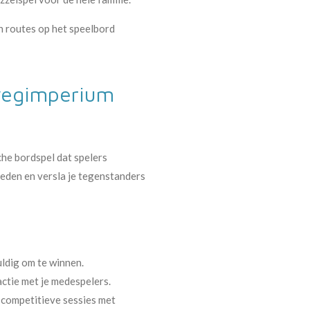
n routes op het speelbord
wegimperium
che bordspel dat spelers
teden en versla je tegenstanders
vuldig om te winnen.
ctie met je medespelers.
f competitieve sessies met