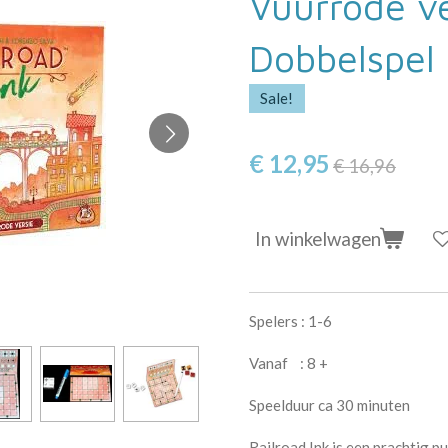
Vuurrode ve
Dobbelspel
Sale!
€ 12,95
€ 16,96
In winkelwagen
Spelers : 1-6
Vanaf : 8 +
Speelduur ca 30 minuten
Railroad Ink is een prachtig pu