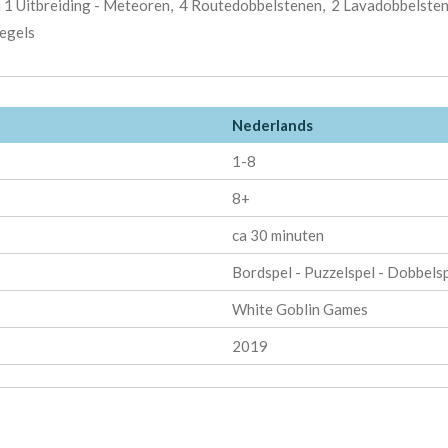
en 1 Uitbreiding - Meteoren, 4 Routedobbelstenen, 2 Lavadobbelst
regels
Nederlands
1-8
8+
ca 30 minuten
Bordspel - Puzzelspel - Dobbels
White Goblin Games
2019