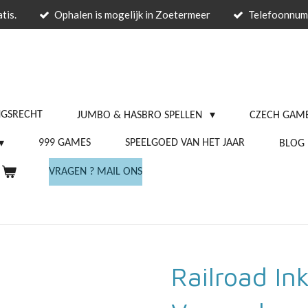
tis.
Ophalen is mogelijk in Zoetermeer
Telefoonnu
NGSRECHT
JUMBO & HASBRO SPELLEN
CZECH GAME
999 GAMES
SPEELGOED VAN HET JAAR
BLOG
VRAGEN ? MAIL ONS
Railroad In