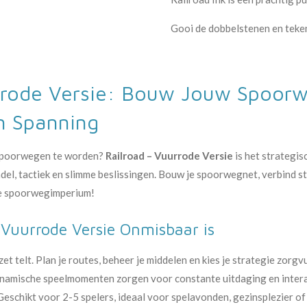
Gooi de dobbelstenen en teke
urrode Versie: Bouw Jouw Spoor
en Spanning
n spoorwegen te worden?
Railroad – Vuurrode Versie
is het strategis
el, tactiek en slimme beslissingen. Bouw je spoorwegnet, verbind s
ste spoorwegimperium!
Vuurrode Versie Onmisbaar is
 zet telt. Plan je routes, beheer je middelen en kies je strategie zorg
namische speelmomenten zorgen voor constante uitdaging en intera
 Geschikt voor 2-5 spelers, ideaal voor spelavonden, gezinsplezier o