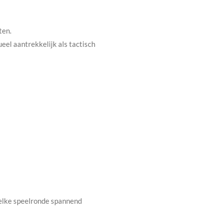
ten.
eel aantrekkelijk als tactisch
elke speelronde spannend