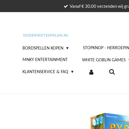
Vanaf € 30,00 verzenden wij gra
Ga
direct
naar
de
OUDERWETSSPELEN.NL
hoofdinhoud
STOPKNOP - HERROEPI
BORDSPELLEN KOPEN
MNKY ENTERTAINMENT
WHITE GOBLIN GAMES
KLANTENSERVICE & FAQ