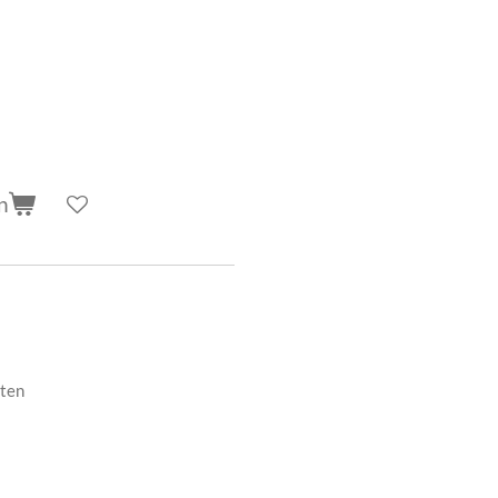
n
ten