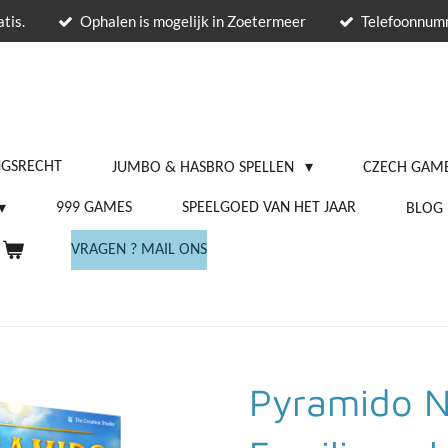
tis.
Ophalen is mogelijk in Zoetermeer
Telefoonnu
NGSRECHT
JUMBO & HASBRO SPELLEN
CZECH GAME
999 GAMES
SPEELGOED VAN HET JAAR
BLOG
VRAGEN ? MAIL ONS
Pyramido N