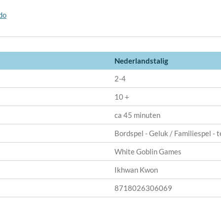
do
Nederlandstalig
2-4
10 +
ca 45 minuten
Bordspel - Geluk / Familiespel - 
White Goblin Games
Ikhwan Kwon
8718026306069