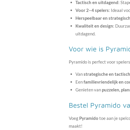
Tactisch en uitdagend
: Stap
Voor 2–4 spelers
: Ideaal vo
Herspeelbaar en strategisc
Kwaliteit en design
: Duurza
uitdagend.
Voor wie is Pyrami
Pyramido is perfect voor spelers
Van
strategische en tactisc
Een
familievriendelijk en co
Genieten van
puzzelen, plan
Bestel Pyramido v
Voeg
Pyramido
toe aan je spelc
maakt!