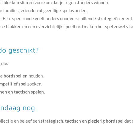
el blokken slim en voorkom dat je tegenstanders winnen.
or families, vrienden of gezellige spelavonden.
h
: Elke speelronde voelt anders door verschillende strategieën en zet
me blokken en een overzichtelijk speelbord maken het spel zowel visu
do geschikt?
 die:
he bordspellen
houden.
mpetitief spel
zoeken.
nen en tactisch spelen
.
andaag nog
ollectie en beleef een
strategisch, tactisch en plezierig bordspel
dat 