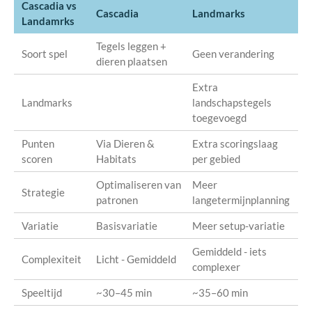
Cascadia vs
Cascadia
Landmarks
Landamrks
Tegels leggen +
Soort spel
Geen verandering
dieren plaatsen
Extra
Landmarks
landschapstegels
toegevoegd
Punten
Via Dieren &
Extra scoringslaag
scoren
Habitats
per gebied
Optimaliseren van
Meer
Strategie
patronen
langetermijnplanning
Variatie
Basisvariatie
Meer setup-variatie
Gemiddeld - iets
Complexiteit
Licht - Gemiddeld
complexer
Speeltijd
~30–45 min
~35–60 min