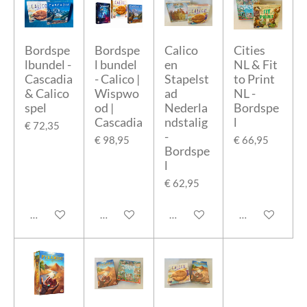
Bordspe
Bordspe
Calico
Cities
lbundel -
l bundel
en
NL & Fit
Cascadia
- Calico |
Stapelst
to Print
& Calico
Wispwo
ad
NL -
spel
od |
Nederla
Bordspe
Cascadia
ndstalig
l
€ 72,35
-
€ 98,95
€ 66,95
Bordspe
l
€ 62,95
Bekijk details
In winkelwagen
In winkelwagen
In winkelwage