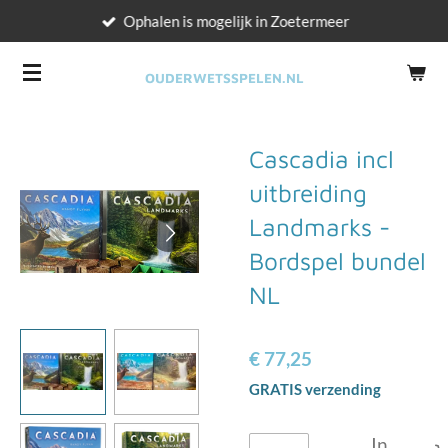
Ophalen is mogelijk in Zoetermeer
Ga
direct
naar
OUDERWETSSPELEN.NL
de
hoofdinhoud
Cascadia incl
uitbreiding
Landmarks -
Bordspel bundel
NL
€ 77,25
GRATIS verzending
In