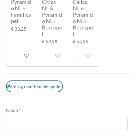
Pyramid
Cities
Calico
o NL –
NL &
NL en
Families
Pyramid
Pyramid
pel
o NL -
o NL -
Bordspe
Bordspe
€ 33,25
l
l
€ 59,99
€ 64,95
In winkelwagen
In winkelwagen
In winkelwagen
Terug naar Familiespellen
Naam *