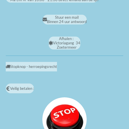
Stuur een mail
Binnen 24 uur antwoord
Afhalen :
Victoriagang 34
Zoetermeer
Stopknop - herroepingsrecht
Veilig betalen :