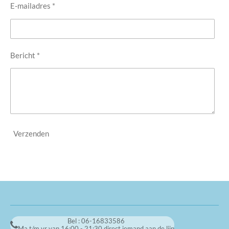
E-mailadres *
Bericht *
Verzenden
Bel : 06-16833586
Ma t/m vr van 16:00 - 21:30 direct iemand aan de lijn