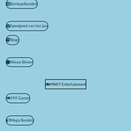
Bordspelbundels
Speelgoed van het jaar
Blogs
Nieuw Binnen
MNKY Entertainment
999 Games
Mega Bundels