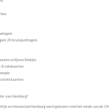
ls
ches
uwtegels
els 20 kruispunttegels
houten schijven/blokjes
s 8 solokaarten
meeple
erzichtskaarten
ter van Hamburg?
rije en Hanzestad Hamburg werd gekozen rond het einde van de 19e e