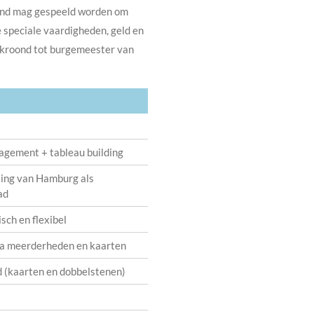
 hand mag gespeeld worden om
 speciale vaardigheden, geld en
gekroond tot burgemeester van
gement + tableau building
ing van Hamburg als
ad
sch en flexibel
via meerderheden en kaarten
 (kaarten en dobbelstenen)