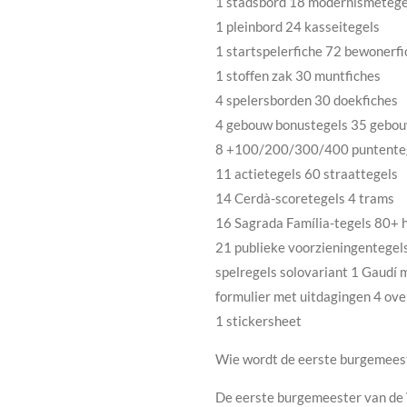
1 stadsbord 18 modernismetege
1 pleinbord 24 kasseitegels
1 startspelerfiche 72 bewonerfi
1 stoffen zak 30 muntfiches
4 spelersborden 30 doekfiches
4 gebouw bonustegels 35 gebo
8 +100/200/300/400 puntenteg
11 actietegels 60 straattegels
14 Cerdà-scoretegels 4 trams
16 Sagrada Família-tegels 80+ 
21 publieke voorzieningentegel
spelregels solovariant 1 Gaudí 
formulier met uitdagingen 4 ov
1 stickersheet
Wie wordt de eerste burgemees
De eerste burgemeester van de V