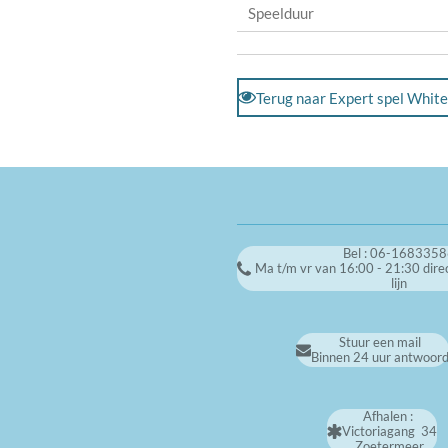
Speelduur
Terug naar Expert spel Whit
Bel : 06-168335
Ma t/m vr van 16:00 - 21:30 dire
lijn
Stuur een mail
Binnen 24 uur antwoor
Afhalen :
Victoriagang 34
Zoetermeer