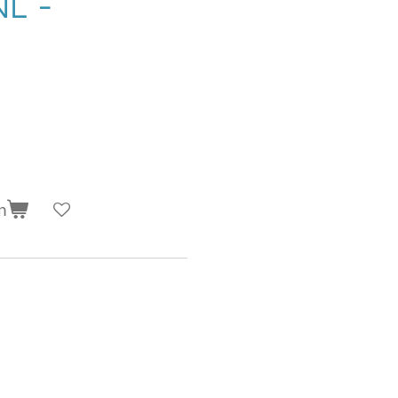
NL -
n