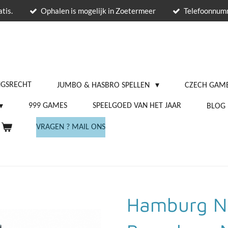
tis.
Ophalen is mogelijk in Zoetermeer
Telefoonnu
NGSRECHT
JUMBO & HASBRO SPELLEN
CZECH GAME
999 GAMES
SPEELGOED VAN HET JAAR
BLOG
VRAGEN ? MAIL ONS
Hamburg N