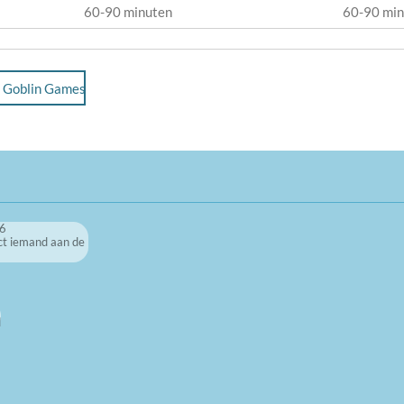
60-90 minuten
60-90 min
e Goblin Games
86
ct iemand aan de
d