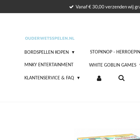
Vanaf € 30,00 verzenden wij gra
Ga
direct
naar
de
OUDERWETSSPELEN.NL
hoofdinhoud
STOPKNOP - HERROEPI
BORDSPELLEN KOPEN
MNKY ENTERTAINMENT
WHITE GOBLIN GAMES
KLANTENSERVICE & FAQ