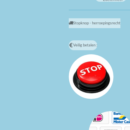
Stopknop - herroepingsrecht
Veilig betalen :